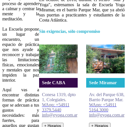
proceso de aprender
Yoga", estrenamos la sala de Escuela Yoga
a calmar y centrar la
Miramar, en el barrio Parque Mar, que ya abrió
mente y la
sus puertas a practicantes y estudiantes de la
meditación.
Costa Atlántica.
La Escuela propone
Sin exigencias, sólo compromiso
un lugar de
encuentro, un
espacio de práctica
que nos ayude a
reconocer y trabajar
las limitaciones
físicas, emocionales
y mentales que nos
impiden la paz
interior.
Sede CABA
Sede Miramar
Aquí vas a
Conesa 1319, dpto
Av. del Parque 638,
encontrar distintas
1, Colegiales.
Barrio Parque Mar.
formas de práctica
WApp: +54911
WApp: +54911
que se adecuan a tus
3379.5440
5164.3000
gustos y
info@eyoga.com.ar
info@eyoga.com.ar
necesidades: más
fuertes, para
aquellos que gustan
+ Horarios
+ Horarios