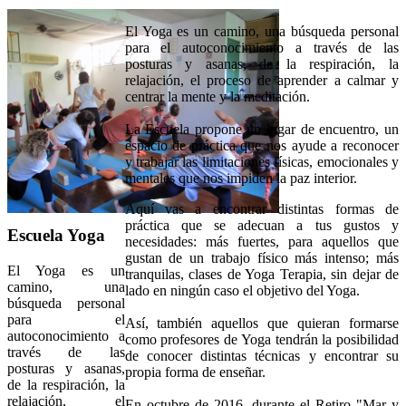
El Yoga es un camino, una búsqueda personal
para el autoconocimiento a través de las
posturas y asanas, de la respiración, la
relajación, el proceso de aprender a calmar y
centrar la mente y la meditación.
La Escuela propone un lugar de encuentro, un
espacio de práctica que nos ayude a reconocer
y trabajar las limitaciones físicas, emocionales y
mentales que nos impiden la paz interior.
Aquí vas a encontrar distintas formas de
práctica que se adecuan a tus gustos y
Escuela Yoga
necesidades: más fuertes, para aquellos que
gustan de un trabajo físico más intenso; más
El Yoga es un
tranquilas, clases de Yoga Terapia, sin dejar de
camino, una
lado en ningún caso el objetivo del Yoga.
búsqueda personal
para el
Así, también aquellos que quieran formarse
autoconocimiento a
como profesores de Yoga tendrán la posibilidad
través de las
de conocer distintas técnicas y encontrar su
posturas y asanas,
propia forma de enseñar.
de la respiración, la
relajación, el
En octubre de 2016, durante el Retiro "Mar y