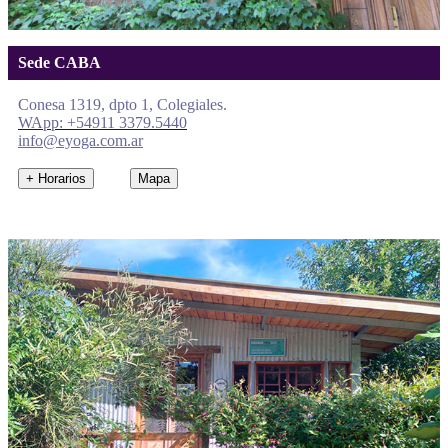
Sede CABA
Conesa 1319, dpto 1, Colegiales.
WApp: +54911 3379.5440
info@eyoga.com.ar
+ Horarios
Mapa