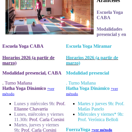
Aranceles
Escuela Yoga
CABA
Modalidades
presencial y en
Escuela Yoga CABA
Escuela Yoga Miramar
Horarios 2026 (a partir de
Horarios 2026 (a partir de
marzo)
marzo)
Modalidad presencial, CABA
Modalidad presencial
.
Turno Mañana
. Turno Mañana
Hatha Yoga Dinámico
Hatha Yoga Dinámico
+ver
+ver
método
método
Lunes y miércoles 9h:
Prof.
Martes y jueves 9h: Prof.
Elianne Chavarria
Matías Panelo
Lunes, miércoles y viernes
Miércoles y viernes* 9h:
11.30h:
Prof. Carla Corsini
Prof. Verónica Belloli
Martes, jueves y viernes
FuerzaYoga
9h:
Prof. Carla Corsini
+ver método