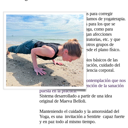
Cuando utilizamos técnicas para corregir
afecciones específicas hablamos de yogaterapia.
Estas clases están dirigidas para los que se
inician en la práctica de yoga, como para
aquellas personas que tengan afecciones
articulares, cardíacas, respiratorias, etc. y que
no puedan incorporarse a otros grupos de
prácticas más exigentes desde el plano físico.
Aprendizaje de los principios básicos de las
posturas, alineación, respiración, cuidado del
cuerpo, desarrollo de conciencia corporal.
Desarrollar un estado de contemplación que nos
permita trabajar con la intención de la sanación
puesta en la práctica.
Sistema desarrollado a partir de una idea
original de Maeva Belloli.
Manteniendo el cuidado y la amorosidad del
Yoga, es una invitación a Sentirte capaz fuerte
y en paz todo al mismo tiempo.