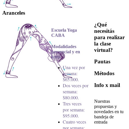
Aranceles
¿Qué
Escuela Yoga
necesitás
CABA
para realizar
la clase
Modalidades
virtual?
presencial y en
línea
Pautas
Una vez por
Métodos
semana:
$65.000.
Info x mail
Dos veces por
semana:
$80.000
.
Nuestras
Tres veces
propuestas y
por semana:
novedades en tu
$95.000
.
bandeja de
Cuatro veces
entrada
por semana: