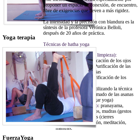
proponer un espacio de conexión, de encuentro,
libre de exigencias que lleven a más rigidez.
La intensidad y la precisión con blandura es la
síntesis de la profesora Verónica Belloli,
después de 20 años de práctica.
Yoga terapia
Técnicas de hatha yoga
Sat karmas (actos de limpieza):
Trátaka: purificación de los ojos
Kapálabháti: Purificación de las
vías respiratorias
Agni sara: Purificación de los
intestinos
Asanas (posturas)
: utilizando la técnica
de Iyengar para el armado de las asanas
(ver técnica de Iyengar yoga)
Prácticas varias como
: pranayama,
ejercicios respiratorios, mudras (gestos
energéticos), bandhas (cierres
enérgéticos), relajación, meditación,
mantras.
FuerzaYoga