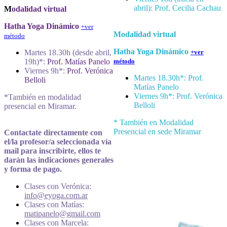
abril): Prof. Cecilia Cachau
M
odalidad virtual
Hatha Yoga Dinámico
+ver
Modalidad virtual
método
Hatha Yoga Dinámico
Martes 18.30h (desde abril,
+ver
19h)*:
Prof. Matías Panelo
método
Viernes 9h*:
Prof. Verónica
Martes 18.30h*: Prof.
Belloli
Matías Panelo
Viernes 9h*: Prof. Verónica
*También en modalidad
Belloli
presencial en Miramar.
* También en Modalidad
Presencial en sede Miramar
Contactate directamente con
el/la profesor/a seleccionada vía
mail para inscribirte, ellos te
darán las indicaciones generales
y forma de pago.
Clases con Verónica:
info@eyoga.com.ar
Clases con Matías:
matipanelo@gmail.com
Clases con Marcela: