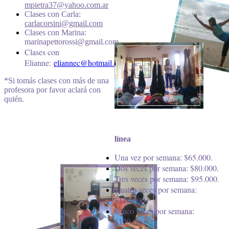
mpietra37@yahoo.com.ar
Clases con Carla:
carlacorsini@gmail.com
Clases con Marina:
marinapettorossi@gmail.com
Clases con
Elianne:
eliannec@hotmail.com
*Si tomás clases con más de una
profesora por favor aclará con
quién.
línea
Una vez por semana: $65.000.
Dos veces por semana: $80.000
.
Tres veces por semana: $95.000
.
Cuatro veces por semana:
$110.000
.
Cinco veces por semana:
$120.000
.