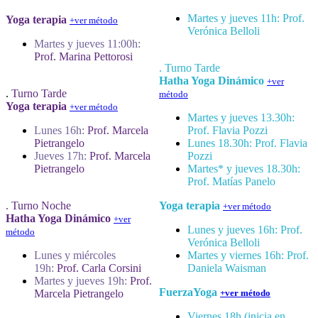
Martes y jueves 11h: Prof.
Yoga terapia
+ver método
Verónica Belloli
Martes y jueves 11:00h:
Prof. Marina Pettorosi
. Turno Tarde
Hatha Yoga Dinámico
+ver
.
Turno Tarde
método
Yoga terapia
+ver método
Martes y jueves 13.30h:
Lunes 16h:
Prof.
Marcela
Prof. Flavia Pozzi
Pietrangelo
Lunes 18.30h: Prof. Flavia
Jueves 17h:
Prof.
Marcela
Pozzi
Pietrangelo
Martes* y jueves 18.30h:
Prof.
Matías Panelo
. Turno Noche
Yoga terapia
+ver método
Hatha Yoga Dinámico
+ver
Lunes y jueves 16h: Prof.
método
Verónica Belloli
Lunes y miércoles
Martes y viernes 16h: Prof.
19h:
Prof. Carla Corsini
Daniela Waisman
Martes y jueves 19h:
Prof.
FuerzaYoga
Marcela Pietrangelo
+ver método
Viernes 18h (inicia en